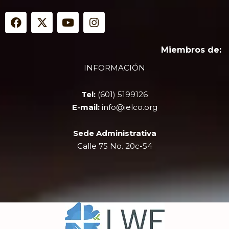
F
X
Y
I
a
-
o
n
c
t
u
s
e
w
t
t
Miembros de:
b
i
u
a
INFORMACIÓN
o
t
b
g
o
t
e
r
k
e
a
Tel:
(601) 5199126
r
m
E-mail:
info@ielco.org
Sede Administrativa
Calle 75 No. 20c-54