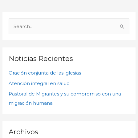
A
r
B
c
u
h
s
i
c
Noticias Recientes
v
a
o
Oración conjunta de las iglesias
r
s
p
Atención integral en salud
o
Pastoral de Migrantes y su compromiso con una
r
migración humana
:
Archivos