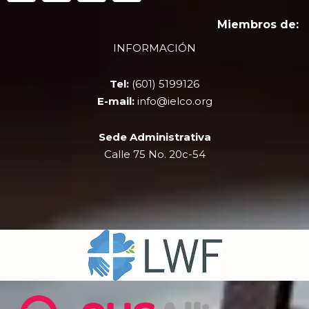
c
t
u
s
e
w
t
t
Miembros de:
b
i
u
a
INFORMACIÓN
o
t
b
g
o
t
e
r
k
e
a
Tel:
(601) 5199126
r
m
E-mail:
info@ielco.org
Sede Administrativa
Calle 75 No. 20c-54