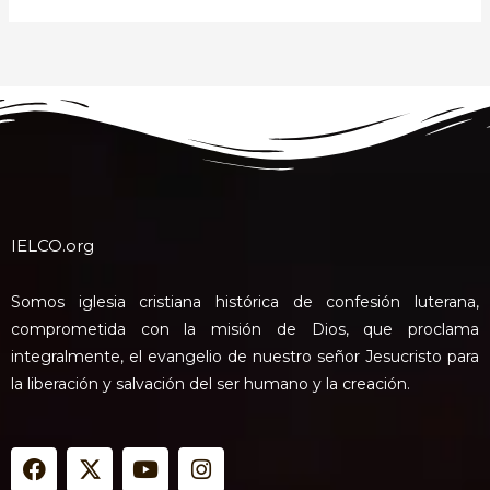
IELCO.org
Somos iglesia cristiana histórica de confesión luterana,
comprometida con la misión de Dios, que proclama
integralmente, el evangelio de nuestro señor Jesucristo para
la liberación y salvación del ser humano y la creación.
F
X
Y
I
a
-
o
n