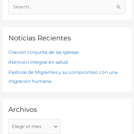
r
B
c
u
h
s
i
c
Noticias Recientes
v
a
o
Oración conjunta de las iglesias
r
s
p
Atención integral en salud
o
Pastoral de Migrantes y su compromiso con una
r
migración humana
:
Archivos