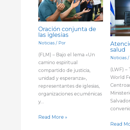
Oración conjunta de
las iglesias
Atenci
Noticias
/ Por
salud
(FLM) – Bajo el lema «Un
Noticias
/
camino espiritual
(LWF) –
compartido de justicia,
World F
unidad y esperanza»,
Centroa
representantes de iglesias,
Minister
organizaciones ecuménicas
Salvador
y…
conveni
Read More »
Read Mo