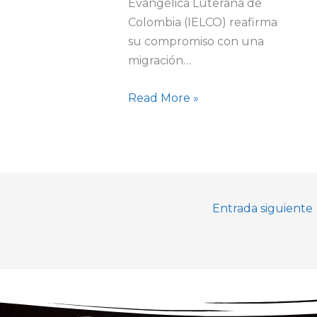
Evangélica Luterana de
Colombia (IELCO) reafirma
su compromiso con una
migración…
Read More »
Entrada siguiente