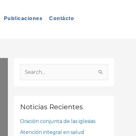
Publicaciones
Contácto
A
r
B
c
u
h
s
i
c
Noticias Recientes
v
a
o
Oración conjunta de las iglesias
r
s
p
Atención integral en salud