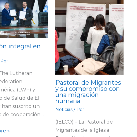
ón integral en
 Por
 The Lutheran
ederation
Pastoral de Migrantes
y su compromiso con
mérica (LWF) y
una migración
io de Salud de El
humana
 han suscrito un
Noticias
/ Por
o de cooperación…
(IELCO) – La Pastoral de
Migrantes de la Iglesia
re »