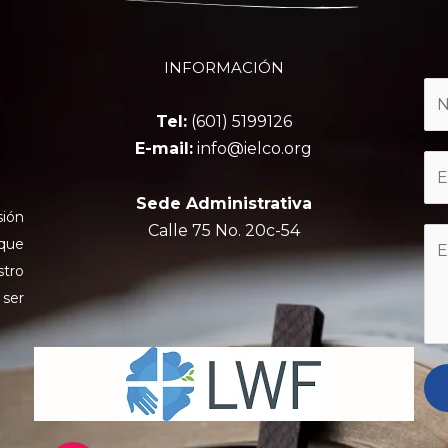
INFORMACIÓN
Tel:
(601) 5199126
E-mail:
info@ielco.org
Sede Administrativa
sión
Calle 75 No. 20c-54
 que
stro
 ser