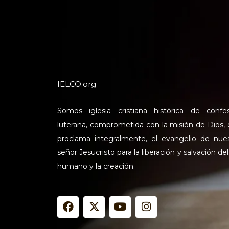
IELCO.org
Somos iglesia cristiana histórica de confe
luterana, comprometida con la misión de Dios,
proclama integralmente, el evangelio de nue
señor Jesucristo para la liberación y salvación del
humano y la creación.
F
X
Y
I
a
-
o
n
c
t
u
s