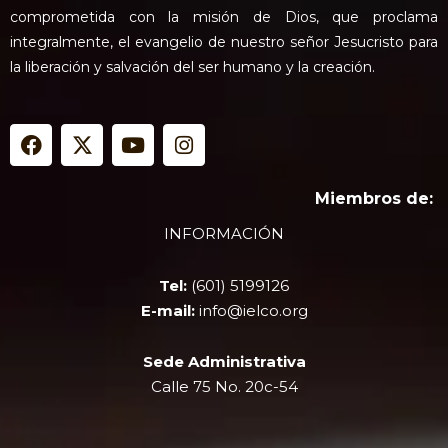
comprometida con la misión de Dios, que proclama
integralmente, el evangelio de nuestro señor Jesucristo para
la liberación y salvación del ser humano y la creación.
F
X
Y
I
a
-
o
n
c
t
u
s
e
w
t
t
Miembros de:
b
i
u
a
INFORMACIÓN
o
t
b
g
o
t
e
r
k
e
a
Tel:
(601) 5199126
r
m
E-mail:
info@ielco.org
Sede Administrativa
Calle 75 No. 20c-54