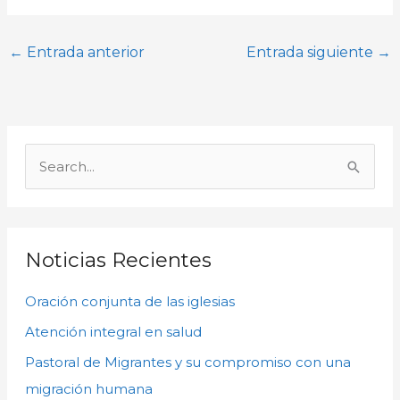
←
Entrada anterior
Entrada siguiente
→
A
r
B
c
u
h
s
i
c
Noticias Recientes
v
a
o
Oración conjunta de las iglesias
r
s
p
Atención integral en salud
o
Pastoral de Migrantes y su compromiso con una
r
migración humana