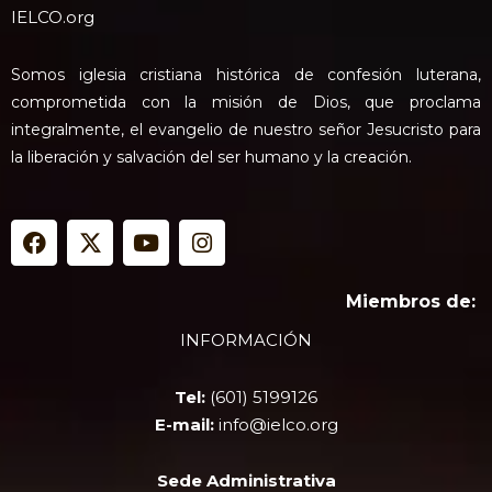
IELCO.org
Somos iglesia cristiana histórica de confesión luterana,
comprometida con la misión de Dios, que proclama
integralmente, el evangelio de nuestro señor Jesucristo para
la liberación y salvación del ser humano y la creación.
F
X
Y
I
a
-
o
n
c
t
u
s
e
w
t
t
Miembros de:
b
i
u
a
INFORMACIÓN
o
t
b
g
o
t
e
r
k
e
a
Tel:
(601) 5199126
r
m
E-mail:
info@ielco.org
Sede Administrativa