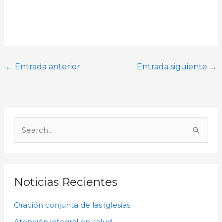
←
Entrada anterior
Entrada siguiente
→
A
r
B
c
u
h
s
i
c
Noticias Recientes
v
a
o
Oración conjunta de las iglesias
r
s
p
Atención integral en salud