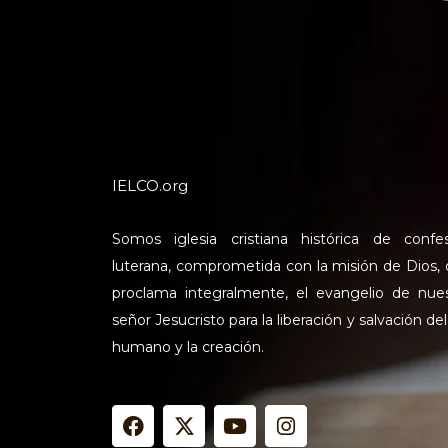
IELCO.org
Somos iglesia cristiana histórica de confe
luterana, comprometida con la misión de Dios,
proclama integralmente, el evangelio de nue
señor Jesucristo para la liberación y salvación del
humano y la creación.
F
X
Y
I
a
-
o
n