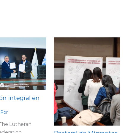
ón integral en
 Por
 The Lutheran
ederation