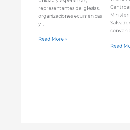
unidad y esperanza»,
Centroa
representantes de iglesias,
Minister
organizaciones ecuménicas
Salvador
y…
conveni
Read More »
Read Mo