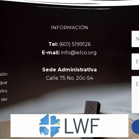
INFORMACIÓN
Tel:
(601) 5199126
E-mail:
info@ielco.org
Sede Administrativa
sión
Calle 75 No. 20c-54
 que
stro
 ser