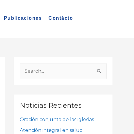
Publicaciones
Contácto
A
r
B
c
u
h
s
i
c
Noticias Recientes
v
a
o
Oración conjunta de las iglesias
r
s
p
Atención integral en salud