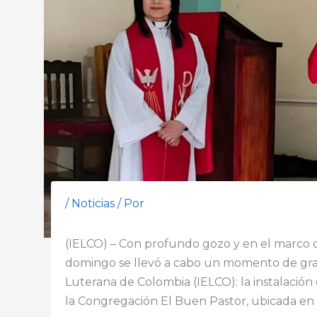
/
Noticias
/ Por
(IELCO) – Con profundo gozo y en el marco d
domingo se llevó a cabo un momento de gran s
Luterana de Colombia (IELCO): la instalación
la Congregación El Buen Pastor, ubicada en 