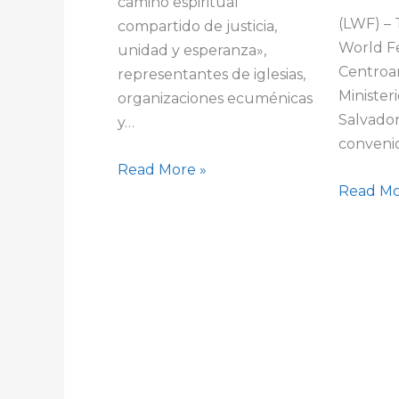
camino espiritual
(LWF) –
compartido de justicia,
World F
unidad y esperanza»,
Centroa
representantes de iglesias,
Minister
organizaciones ecuménicas
Salvador
y…
conveni
Read More »
Read Mo