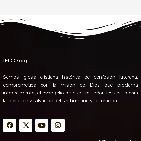
IELCO.org
Somos iglesia cristiana histórica de confesión luterana,
comprometida con la misión de Dios, que proclama
integralmente, el evangelio de nuestro señor Jesucristo para
la liberación y salvación del ser humano y la creación.
F
X
Y
I
a
-
o
n
c
t
u
s