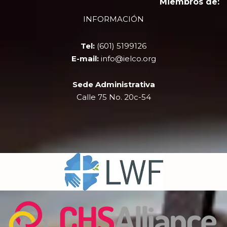
e
w
t
t
Miembros de:
b
i
u
a
INFORMACIÓN
o
t
b
g
o
t
e
r
k
e
a
Tel:
(601) 5199126
r
m
E-mail:
info@ielco.org
Sede Administrativa
Calle 75 No. 20c-54