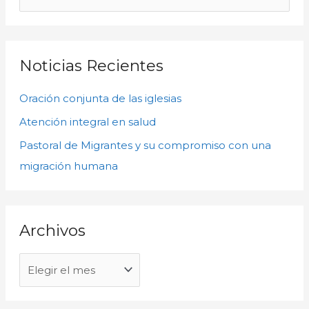
c
u
h
s
i
c
Noticias Recientes
v
a
o
Oración conjunta de las iglesias
r
s
p
Atención integral en salud
o
Pastoral de Migrantes y su compromiso con una
r
migración humana
:
Archivos