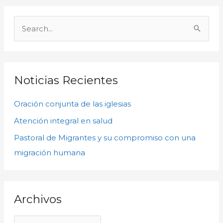
A
r
B
c
u
h
s
i
c
Noticias Recientes
v
a
o
Oración conjunta de las iglesias
r
s
p
Atención integral en salud
o
Pastoral de Migrantes y su compromiso con una
r
migración humana
:
Archivos