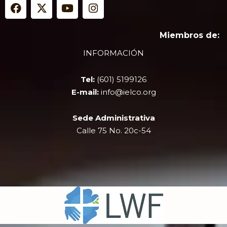
F
X
Y
I
a
-
o
n
c
t
u
s
e
w
t
t
Miembros de:
b
i
u
a
INFORMACIÓN
o
t
b
g
o
t
e
r
k
e
a
Tel:
(601) 5199126
r
m
E-mail:
info@ielco.org
Sede Administrativa
Calle 75 No. 20c-54