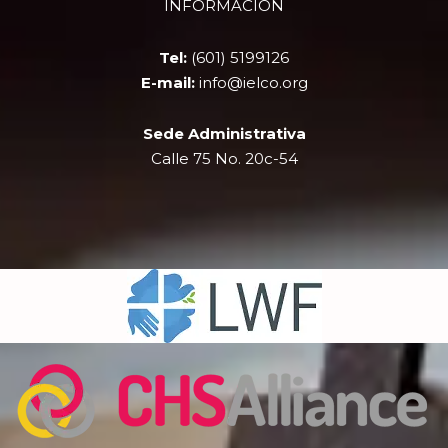
INFORMACIÓN
o
t
b
g
o
t
e
r
k
e
a
Tel:
(601) 5199126
r
m
E-mail:
info@ielco.org
Sede Administrativa
Calle 75 No. 20c-54