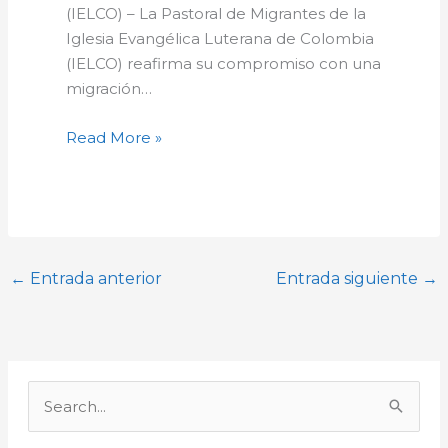
(IELCO) – La Pastoral de Migrantes de la
Iglesia Evangélica Luterana de Colombia
(IELCO) reafirma su compromiso con una
migración…
Read More »
←
Entrada anterior
Entrada siguiente
→
A
r
B
c
u