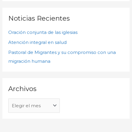
h
s
i
c
Noticias Recientes
v
a
o
Oración conjunta de las iglesias
r
s
p
Atención integral en salud
o
Pastoral de Migrantes y su compromiso con una
r
migración humana
:
Archivos