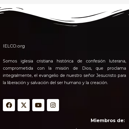
IELCO.org
Somos iglesia cristiana histórica de confesión luterana,
comprometida con la misión de Dios, que proclama
integralmente, el evangelio de nuestro señor Jesucristo para
la liberación y salvación del ser humano y la creación.
F
X
Y
I
a
-
o
n
c
t
u
s
e
w
t
t
Miembros de:
b
i
u
a