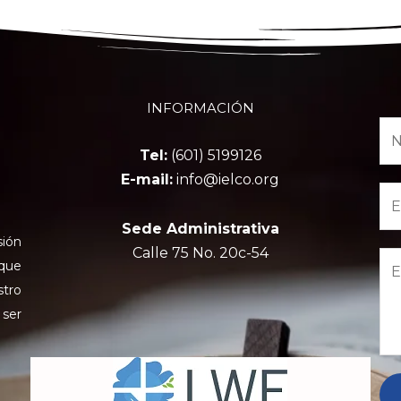
INFORMACIÓN
Tel:
(601) 5199126
E-mail:
info@ielco.org
Sede Administrativa
sión
Calle 75 No. 20c-54
 que
stro
 ser