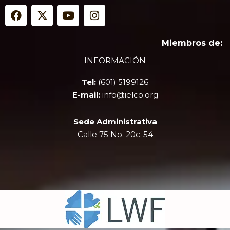
F
X
Y
I
a
-
o
n
c
t
u
s
e
w
t
t
Miembros de:
b
i
u
a
INFORMACIÓN
o
t
b
g
o
t
e
r
Tel:
(601) 5199126
k
e
a
r
m
E-mail:
info@ielco.org
Sede Administrativa
Calle 75 No. 20c-54