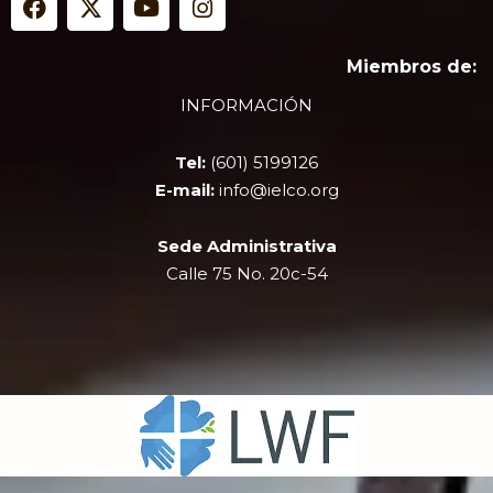
a
-
o
n
c
t
u
s
e
w
t
t
Miembros de:
b
i
u
a
INFORMACIÓN
o
t
b
g
o
t
e
r
k
e
a
Tel:
(601) 5199126
r
m
E-mail:
info@ielco.org
Sede Administrativa
Calle 75 No. 20c-54