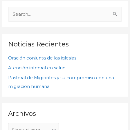
A
r
B
c
u
h
s
i
c
Noticias Recientes
v
a
o
Oración conjunta de las iglesias
r
s
p
Atención integral en salud
o
Pastoral de Migrantes y su compromiso con una
r
migración humana
:
Archivos